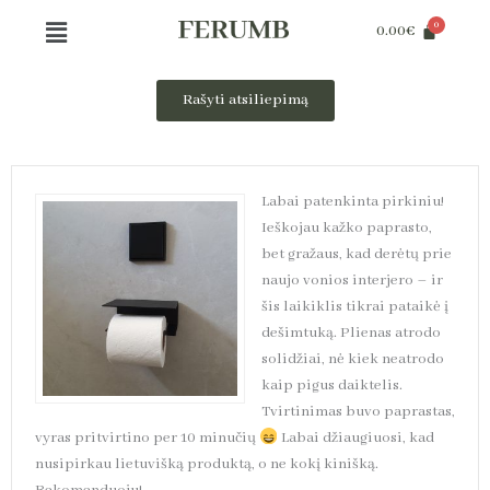
Pereiti
Menu
0.00
€
prie
turinio
Rašyti atsiliepimą
Labai patenkinta pirkiniu!
Ieškojau kažko paprasto,
bet gražaus, kad derėtų prie
naujo vonios interjero – ir
šis laikiklis tikrai pataikė į
dešimtuką. Plienas atrodo
solidžiai, nė kiek neatrodo
kaip pigus daiktelis.
Tvirtinimas buvo paprastas,
vyras pritvirtino per 10 minučių
Labai džiaugiuosi, kad
nusipirkau lietuvišką produktą, o ne kokį kinišką.