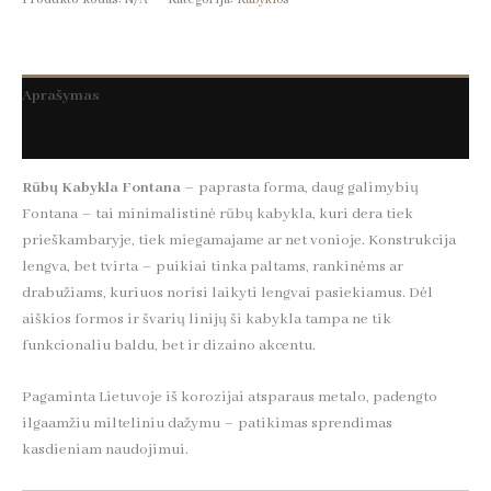
Aprašymas
Papildoma informacija
Rūbų Kabykla Fontana
– paprasta forma, daug galimybių
Fontana – tai minimalistinė rūbų kabykla, kuri dera tiek
prieškambaryje, tiek miegamajame ar net vonioje. Konstrukcija
lengva, bet tvirta – puikiai tinka paltams, rankinėms ar
drabužiams, kuriuos norisi laikyti lengvai pasiekiamus. Dėl
aiškios formos ir švarių linijų ši kabykla tampa ne tik
funkcionaliu baldu, bet ir dizaino akcentu.
Pagaminta Lietuvoje iš korozijai atsparaus metalo, padengto
ilgaamžiu milteliniu dažymu – patikimas sprendimas
kasdieniam naudojimui.