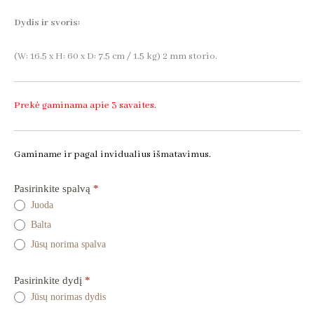
Dydis ir svoris:
(W: 16.5 x H: 60 x D: 7.5 cm / 1.5 kg) 2 mm storio.
Prekė gaminama apie 3 savaites.
Gaminame ir pagal invidualius išmatavimus.
Kabykla
Pasirinkite spalvą
*
Fontana
Juoda
-
Balta
Užklausos
forma
Jūsų norima spalva
dėl
prekės
Pasirinkite dydį
*
Jūsų norimas dydis