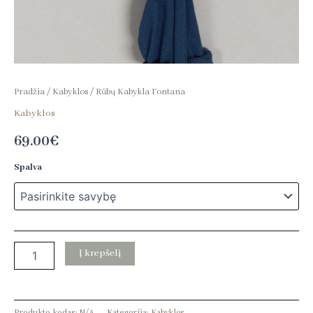
Pradžia
/
Kabyklos
/ Rūbų Kabykla Fontana
Kabyklos
69.00
€
Spalva
Į krepšelį
Produkto kodas:
N/A
Kategorija:
Kabyklos