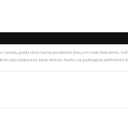
vaizdą, puiki vieta kavos puodeliui jūsų ryto ramybės metu. Galim
iš korozijai atsparaus 4mm metalo, kuris yra padengtas milteliniu 