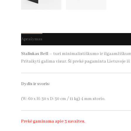
Aprašymas
Papildoma informacija
Staliukas Bell
–
turi minimalistiškumo ir ilgaamžiškumo 
Pritaikyti galima visur. Ši prekė pagaminta Lietuvoje 
Dydis ir svoris:
(W: 60 x H: 30 x D: 30 cm / 11 kg) 4 mm storio.
Prekė gaminama apie 3 savaites.