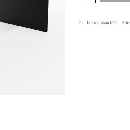
Produkto kodas:
N/A
Kate