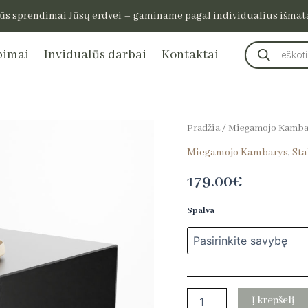
ūs sprendimai Jūsų erdvei – gaminame pagal individualius išma
Products
pimai
Invidualūs darbai
Kontaktai
search
produkto
Pradžia
/
Miegamojo Kamba
kiekis:
Miegamojo Kambarys
,
Sta
Staliukas
Bell
179.00
€
Spalva
Į krepšelį