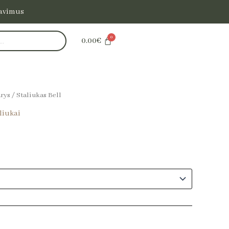
tavimus
0.00
€
rys
/ Staliukas Bell
liukai