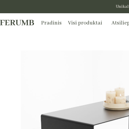
Pereiti
Unikal
prie
turinio
Pradinis
Visi produktai
Atsilie