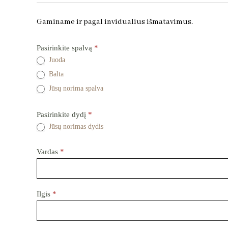
Gaminame ir pagal invidualius išmatavimus.
Staliukas
Pasirinkite spalvą
*
Bell
Juoda
-
Balta
Užklausos
forma
Jūsų norima spalva
dėl
prekės
Pasirinkite dydį
*
Jūsų norimas dydis
Vardas
*
Ilgis
*