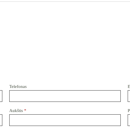
Telefonas
E
Aukštis
*
P