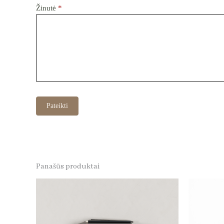
Žinutė
*
Pateikti
Panašūs produktai
This
product
has
multiple