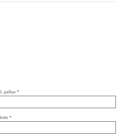
l. paštas
*
lotis
*