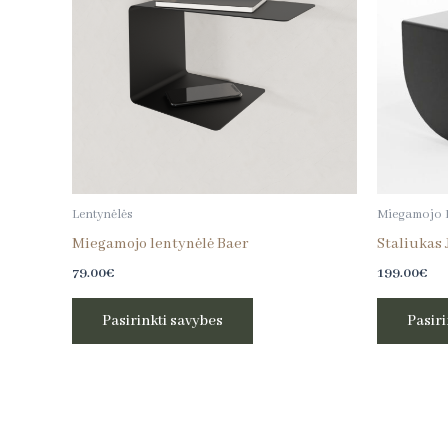
variants.
The
options
may
be
chosen
on
the
Lentynėlės
Miegamojo 
product
Miegamojo lentynėlė Baer
Staliukas
page
79.00
€
199.00
€
Pasirinkti savybes
Pasiri