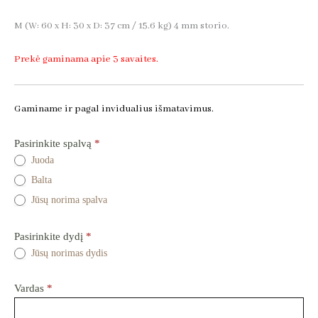
M (W: 60 x H: 30 x D: 37 cm / 15.6 kg) 4 mm storio.
Prekė gaminama apie 3 savaites.
Gaminame ir pagal invidualius išmatavimus.
Staliukas
Pasirinkite spalvą
*
Kusama
Juoda
-
Balta
Užklausos
forma
Jūsų norima spalva
dėl
prekės
Pasirinkite dydį
*
Jūsų norimas dydis
Vardas
*