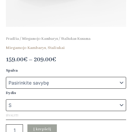
Pradžia
/
Miegamojo Kambarys
/ Staliukas Kusama
Miegamojo Kambarys
,
Staliukai
159.00
€
–
209.00
€
Spalva
Dydis
IŠVALYTI
Į krepšelį