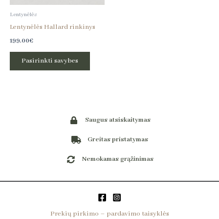
be
Lentynėlės
chosen
Lentynėlės Hallard rinkinys
on
199.00
€
the
product
Pasirinkti savybes
page
Saugus atsiskaitymas
Greitas pristatymas
Nemokamas grąžinimas
Prekių pirkimo – pardavimo taisyklės