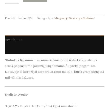
Produkto kodas:
N/A
Kategorijos:
Miegamojo Kambarys
,
Staliukai
Aprašymas
Papildoma informacija
Staliukas Kusama
–
minimalistinis bei šiuolaikiškas stilius
atneš paprastumo jausmą jūsų namams. Ši prekė pagaminta
Lietuvoje iš korozijai atsparaus 4mm metalo, kuris yra padengtas
milteliniu dažymu.
Dydis ir svoris:
S (W: 37 x H: 30 x D: 37 cm / 10.4 kg) 4 mm storio.