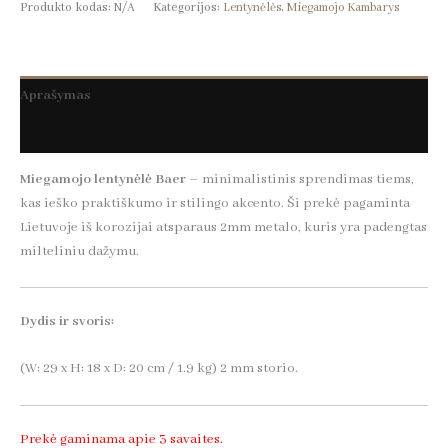
Produkto kodas:
N/A
Kategorijos:
Lentynėlės
,
Miegamojo Kambarys
Aprašymas
Papildoma informacija
Miegamojo lentynėlė Baer
– minimalistinis sprendimas tiems,
kas ieško praktiškumo ir stilingo akcento. Ši prekė pagaminta
Lietuvoje iš korozijai atsparaus 2mm metalo, kuris yra padengtas
milteliniu dažymu.
Dydis ir svoris:
(W: 29 x H: 18 x D: 20 cm / 1.9 kg) 2 mm storio.
Prekė gaminama apie 3 savaites.