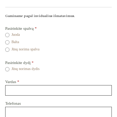
Gaminame pagal invidualius išmatavimus.
Miegamojo
Pasirinkite spalvą
*
lentynėlė
Juoda
Baer
Balta
-
Užklausos
Jūsų norima spalva
forma
dėl
Pasirinkite dydį
*
prekės
Jūsų norimas dydis
Vardas
*
Telefonas