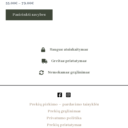
55.00
€
–
79.00
€
the
product
Pasirinkti savybes
page
Saugus atsiskaitymas
Greitas pristatymas
Nemokamas grąžinimas
Prekių pirkimo – pardavimo taisyklės
Prekių grąžinimas
Privatumo politika
Prekių pristatymas